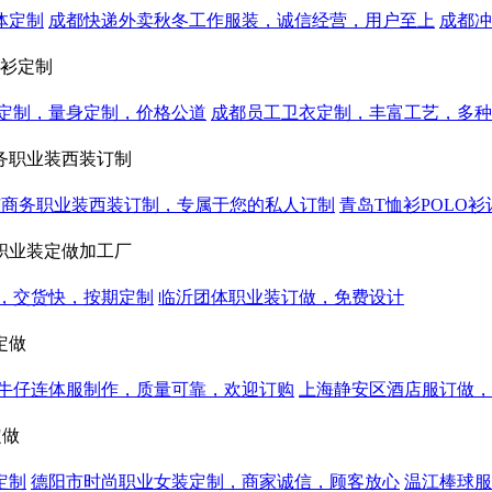
体定制
成都快递外卖秋冬工作服装，诚信经营，用户至上
成都冲
恤衫定制
定制，量身定制，价格公道
成都员工卫衣定制，丰富工艺，多种
务职业装西装订制
东商务职业装西装订制，专属于您的私人订制
青岛T恤衫POLO
职业装定做加工厂
，交货快，按期定制
临沂团体职业装订做，免费设计
定做
牛仔连体服制作，质量可靠，欢迎订购
上海静安区酒店服订做，
定做
定制
德阳市时尚职业女装定制，商家诚信，顾客放心
温江棒球服