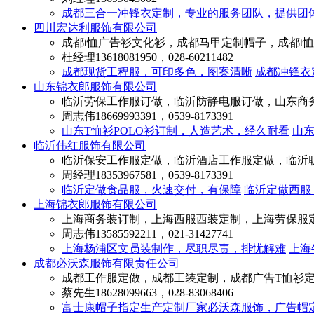
成都三合一冲锋衣定制，专业的服务团队，提供团
四川宏达利服饰有限公司
成都t恤广告衫文化衫，成都马甲定制帽子，成都t
杜经理
13618081950，028-60211482
成都现货工程服，可印多色，图案清晰
成都冲锋衣
山东锦衣郎服饰有限公司
临沂劳保工作服订做，临沂防静电服订做，山东商
周志伟
18669993391，0539-8173391
山东T恤衫POLO衫订制，人造艺术，经久耐看
山
临沂伟红服饰有限公司
临沂保安工作服定做，临沂酒店工作服定做，临沂
周经理
18353967581，0539-8173391
临沂定做食品服，火速交付，有保障
临沂定做西服
上海锦衣郎服饰有限公司
上海商务装订制，上海西服西装定制，上海劳保服
周志伟
13585592211，021-31427741
上海杨浦区文员装制作，尽职尽责，排忧解难
上海
成都必沃森服饰有限责任公司
成都工作服定做，成都工装定制，成都广告T恤衫
蔡先生
18628099663，028-83068406
富士康帽子指定生产定制厂家必沃森服饰，广告帽