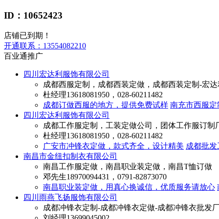
ID：10652423
店铺已到期！
开通联系：
13554082210
百业通推广
四川宏达利服饰有限公司
成都西服定制，成都西装定做，成都西装定制-宏达
杜经理
13618081950，028-60211482
成都订做西服的地方，提供免费试样
南充市西服定
四川宏达利服饰有限公司
成都工作服定制，工装定做公司，团体工作服订制
杜经理
13618081950，028-60211482
广安市冲锋衣定做，款式齐全，设计精美
成都批发
南昌市金纽扣制衣有限公司
南昌工作服定做，南昌职业装定做，南昌T恤订做
邓先生
18970094431，0791-82873070
南昌职业装定做，用真心换诚信，优质服务请放心
四川雨燕飞扬服饰有限公司
成都冲锋衣定制-成都冲锋衣定做-成都冲锋衣批发
刘经理
13699045002