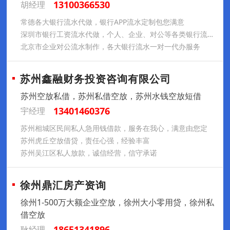
13100366530
胡经理
常德各大银行流水代做，银行APP流水定制包您满意
深圳市银行工资流水代做，个人、企业、对公等各类银行流水定制
北京市企业对公流水制作，各大银行流水一对一代办服务
苏州鑫融财务投资咨询有限公司
苏州空放私借，苏州私借空放，苏州水钱空放短借
13401460376
宇经理
苏州相城区民间私人急用钱借款，服务在我心，满意由您定
苏州虎丘空放借贷，责任心强，经验丰富
苏州吴江区私人放款，诚信经营，信守承诺
徐州鼎汇房产资询
徐州1-500万大额企业空放，徐州大小零用贷，徐州私
借空放
18651341896
耿经理