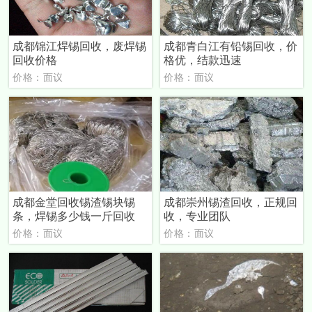
成都锦江焊锡回收，废焊锡
成都青白江有铅锡回收，价
回收价格
格优，结款迅速
价格：面议
价格：面议
成都金堂回收锡渣锡块锡
成都崇州锡渣回收，正规回
条，焊锡多少钱一斤回收
收，专业团队
价格：面议
价格：面议