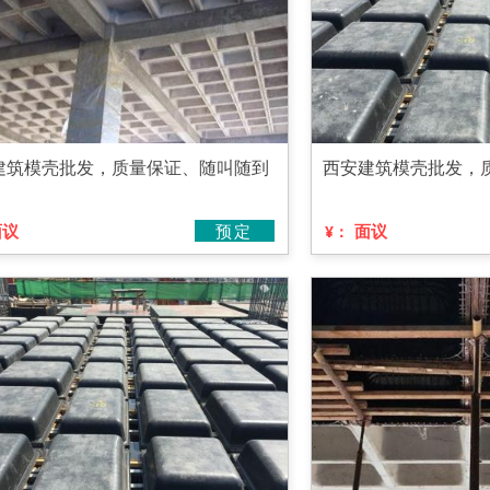
建筑模壳批发，质量保证、随叫随到
西安建筑模壳批发，
面议
预定
面议
¥：