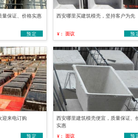
质量保证、价格实惠
西安哪里买建筑模壳，坚持客户为先
预定
面议
预
¥：
欢迎来电订购
西安哪里建筑模壳便宜，质量保证、
实惠
预定
面议
预
¥：