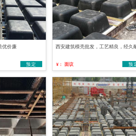
质优价廉
西安建筑模壳批发，工艺精良，经久
预定
面议
预
¥：