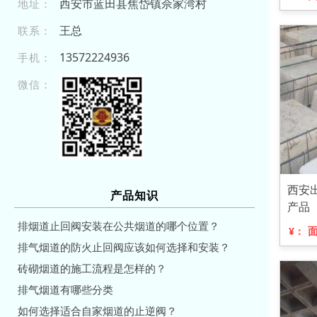
西安市蓝田县焦岱镇佘家湾村
地址：
王总
联系：
135 72 22 49 3 6
手机：
微信：
西安
产品知识
产品
排烟道止回阀安装在公共烟道的哪个位置？
¥：
排气烟道的防火止回阀应该如何选择和安装？
砖砌烟道的施工流程是怎样的？
排气烟道有哪些分类
如何选择适合自家烟道的止逆阀？