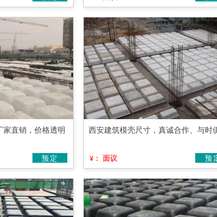
厂家直销，价格透明
西安建筑模壳尺寸，真诚合作、与时
预定
面议
预
¥：