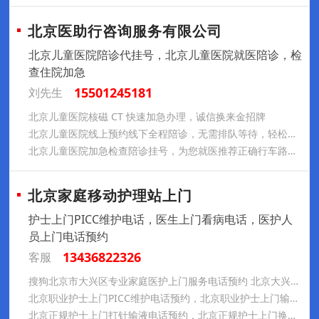
北京医助行咨询服务有限公司
北京儿童医院陪诊代挂号，北京儿童医院就医陪诊，检
查住院加急
15501245181
刘先生
北京儿童医院核磁 CT 快速加急办理，诚信换来金招牌
北京儿童医院线上预约线下全程陪诊，无需排队等待，轻松就诊
北京儿童医院加急检查陪诊挂号，为您就医推荐正确行车路线或交通路线
北京家庭移动护理站上门
护士上门PICC维护电话，医生上门看病电话，医护人
员上门电话预约
13436822326
客服
搜狗北京市大兴区专业家庭医护上门服务电话预约 北京大兴区专业护士上门打针输液电话预约，北京市大兴区专业家庭医护上门电话号码
北京职业护士上门PICC维护电话预约，北京职业护士上门输液港维护电话预约，北京职业护士上门更换鼻饲管胃管电话预约
北京正规护士上门打针输液电话预约，北京正规护士上门换药拆线电话预约，北京正规护士上门PICC维护电话预约