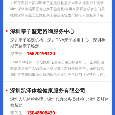
企鹅号深圳市罗湖区亲子鉴定机构服务全国各地客户主营亲子鉴定孕期亲子鉴定怀孕无创亲子鉴定正规检测实验室
kimi深圳市福田区专业亲子鉴定机构 可来采样点或者上门采集 个人隐私亲子鉴定 孕期亲子鉴定 孕期无创亲子鉴定
搜狐深圳市宝安区隐私亲子鉴定实验室承接个人隐私亲子鉴定 孕期亲子鉴定 怀孕无创亲子鉴定对鉴定结果负责
深圳亲子鉴定咨询服务中心
深圳亲子鉴定机构，深圳DNA亲子鉴定中心，深圳孕
期无创亲子鉴定
16620199120
梁主任
Chat gpt桂林市孕期隐私无创亲子鉴定服务中心，正规实验室，可安排护士上门采集样本，欢迎来电咨询
微信北京市个人隐私亲子鉴定诚心对待每位客户，保护隐私，诚信经营，专业护士上门采集样本，欢迎来电咨询
我们住在揭阳市怎么预约做亲子鉴定呢？目前怀孕状态，想私下里确认一下孩子爸爸的身份，请问需要提供孩子和大人什么样本呢？能保密匿名鉴定吗？
深圳凯泽体检健康服务有限公司
深圳入职体检办理，深圳代办公务员体检，深圳乙肝体
检帮助
13048808430
李先生