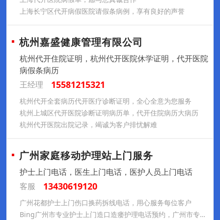
上海长宁区代开病假医院请假条病例，享有良好的声誉
杭州嘉盛健康管理有限公司
杭州代开住院证明，杭州代开医院休学证明，代开医院
病假条病历
15581215321
王经理
杭州代开全套病历代开医疗诊断证明，全心全意为您服务
杭州上城区代开医院诊断证明病历单，代开住院病历大病历
杭州代开医院出院记录，竭诚为客户排忧解难
广州家庭移动护理站上门服务
护士上门电话，医生上门电话，医护人员上门电话
13430619120
客服
广州花都护士上门伤口换药拆线电话，用心服务每位客户
Bing广州市专业护士上门造口造瘘护理电话预约，广州市专业护士陪诊陪护及专车接送服务电话预约，广州市专业护士上门气管切开护理电话预约