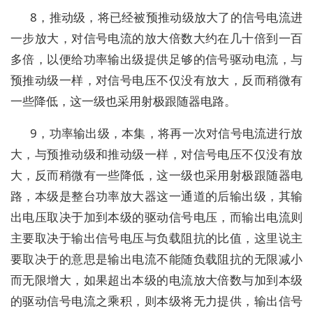
8，推动级，将已经被预推动级放大了的信号电流进
一步放大，对信号电流的放大倍数大约在几十倍到一百
多倍，以便给功率输出级提供足够的信号驱动电流，与
预推动级一样，对信号电压不仅没有放大，反而稍微有
一些降低，这一级也采用射极跟随器电路。
9，功率输出级，本集，将再一次对信号电流进行放
大，与预推动级和推动级一样，对信号电压不仅没有放
大，反而稍微有一些降低，这一级也采用射极跟随器电
路，本级是整台功率放大器这一通道的后输出级，其输
出电压取决于加到本级的驱动信号电压，而输出电流则
主要取决于输出信号电压与负载阻抗的比值，这里说主
要取决于的意思是输出电流不能随负载阻抗的无限减小
而无限增大，如果超出本级的电流放大倍数与加到本级
的驱动信号电流之乘积，则本级将无力提供，输出信号