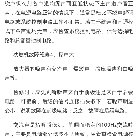
绕声状态肘各声道均无声而直通状态下主声道声音正
常，在电源电路正常的情况下，通常是杜比环绕声解码
电路或系统控制电路工作不正常。若在环绕声和直通模
式下各声道均无声，应检查系统控制电路、信号选择电
路和总音量控制电路。
功放机故障维修4、噪声大
放大器的噪声有交流声、爆裂声、感应噪声和白噪
声等。
检修时，应先判断噪声来自于前级还是来自于后级
电路。可把前、后级的信号连接插头取下，若噪声明显
变小，说明故障在前级电路；反之，故障在后级电路。
交流声是指听感低沉、单调而稳定的100Hz交流哼
声，主要是电源部分滤波不良所致，应着重检查电源整