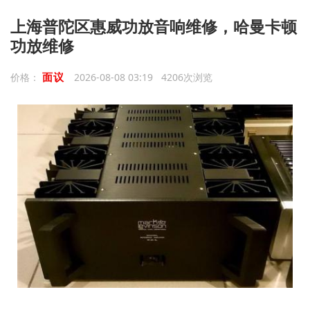
上海普陀区惠威功放音响维修，哈曼卡顿
功放维修
面议
价格：
2026-08-08 03:19 4206次浏览