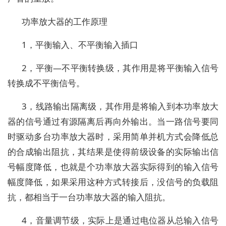
功率放大器的工作原理
1，平衡输入、不平衡输入插口
2，平衡—不平衡转换级，其作用是将平衡输入信号
转换成不平衡信号。
3，线路输出隔离级，其作用是将输入到本功率放大
器的信号通过有源隔离后再向外输出。当一路信号要同
时驱动多台功率放大器时，采用简单并机方式会降低总
的合成输出阻抗，其结果是使得前级设备的实际输出信
号幅度降低，也就是个功率放大器实际得到的输入信号
幅度降低，如果采用这种方式转接后，没信号的负载阻
抗，都相当于一台功率放大器的输入阻抗。
4，音量调节级，实际上是通过电位器从总输入信号