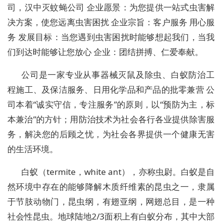
司，汉中灭蚊蝇公司 企业愿景：为您提供一站式虫害解
决方案，使您远离虫害困扰 企业宗旨：客户服务 用心服
务 发展目标：当您遇到虫害困扰时能够想起我们，当我
们到达时能够让您放心 企业：团结拼搏、仁爱奉献。
公司是一家专业从事器械灭鼠及除虫、白蚁防治工
程施工、及保洁服务、日用化学品和产品的批零兼营 公
司本着“诚实守信，专注服务”的原则，以“预防为主，标
本兼治”的方针；用防治技术为社会各行各业提供除害服
务，解决您的后顾之忧，为社会各界提供一个健康无害
的生活环境。
白蚁（termite，white ant），亦称虫尉。白蚁是自
然环境中存在的能够降解木质纤维素的昆虫之一，隶属
于节肢动物门，昆虫纲，有翅亚纲，网翅总目，是一种
社会性昆虫。地球陆地2/3面积上有白蚁分布，其中大部