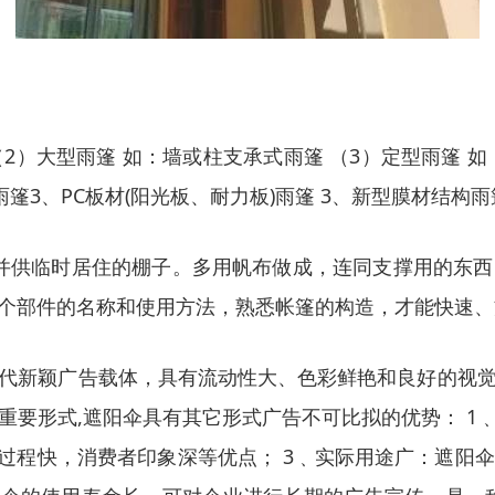
（2）大型雨篷 如：墙或柱支承式雨篷 （3）定型雨篷 
篷3、PC板材(阳光板、耐力板)雨篷 3、新型膜材结构雨
﹑日光并供临时居住的棚子。多用帆布做成，连同支撑用的
个部件的名称和使用方法，熟悉帐篷的构造，才能快速、
代新颖广告载体，具有流动性大、色彩鲜艳和良好的视
重要形式,遮阳伞具有其它形式广告不可比拟的优势： 1
造过程快，消费者印象深等优点； 3﹑实际用途广：遮阳