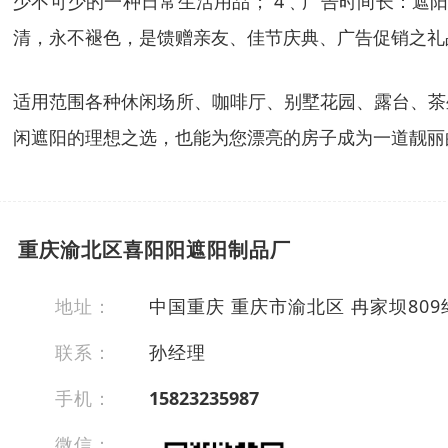
少不可少的一种日常生活用品； 4﹑广告时间长：遮
清，永不褪色，是馈赠亲友、佳节庆典、广告促销之礼
适用范围各种休闲场所、咖啡厅、别墅花园、露台、茶
闲遮阳的理想之选，也能为您漂亮的房子成为一道靓丽
重庆渝北区喜阳阳遮阳制品厂
地址：
中国重庆 重庆市渝北区 冉家坝80
联系：
孙经理
手机：
15823235987
微信：