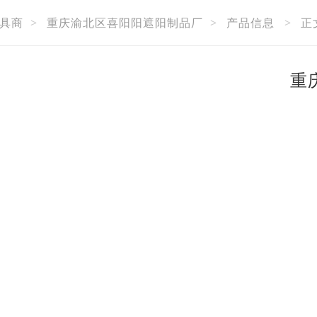
具商
>
重庆渝北区喜阳阳遮阳制品厂
>
产品信息
>
正
重