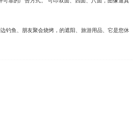
种可靠的广告方式。 可印双面、四面、八面，图像逼真
湖边钓鱼、朋友聚会烧烤，的遮阳、旅游用品、它是您休