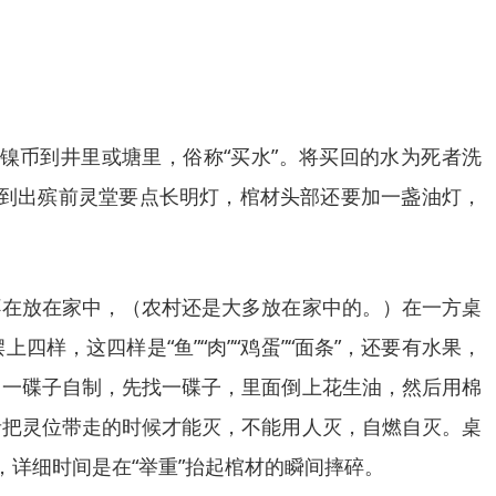
镍币到井里或塘里，俗称“买水”。将买回的水为死者洗
后到出殡前灵堂要点长明灯，棺材头部还要加一盏油灯，
。
不在放在家中，（农村还是大多放在家中的。）在一方桌
，这四样是“鱼”“肉”“鸡蛋”“面条”，还要有水果，
用一碟子自制，先找一碟子，里面倒上花生油，然后用棉
者把灵位带走的时候才能灭，不能用人灭，自燃自灭。桌
，详细时间是在“举重”抬起棺材的瞬间摔碎。