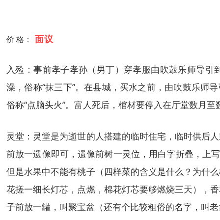
面议
价 格：
入殓：事前孝子孝孙（男丁）穿孝服由吹鼓乐师导引到
澡，俗称“抹三下”。在县城，买水之前，由吹鼓乐师
俗称“点脑头火”。富人死后，棺材要停入在厅堂数月至
灵堂：灵堂是为逝世的人搭建的临时住宅，临时供后人
前放一遗像即可，遗像前树一灵位，用白字折叠，上写某
但是水果中不能有桃子（四样菜的含义是什么？为什么
花搓一细长灯芯，点燃，棉花灯芯要够燃烧三天），香
子前放一罐，叫聚宝盆（还有个比较粗俗的名字，叫老盆