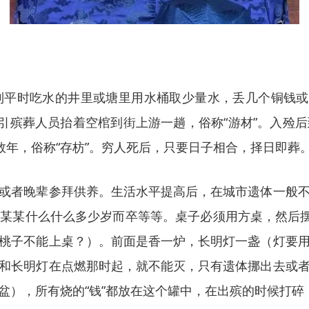
平时吃水的井里或塘里用水桶取少量水，丢几个铜钱或
导引殡葬人员抬着空棺到街上游一趟，俗称“游材”。入殓
数年，俗称“存枋”。穷人死后，只要日子相合，择日即葬
或者晚辈参拜供养。生活水平提高后，在城市遗体一般
某什么什么多少岁而卒等等。桌子必须用方桌，然后摆上四样
桃子不能上桌？）。前面是香一炉，长明灯一盏（灯要
和长明灯在点燃那时起，就不能灭，只有遗体挪出去或
），所有烧的“钱”都放在这个罐中，在出殡的时候打碎