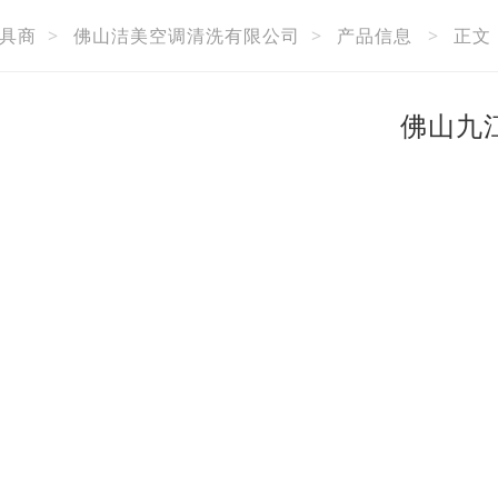
具商
>
佛山洁美空调清洗有限公司
>
产品信息
>
正文
佛山九