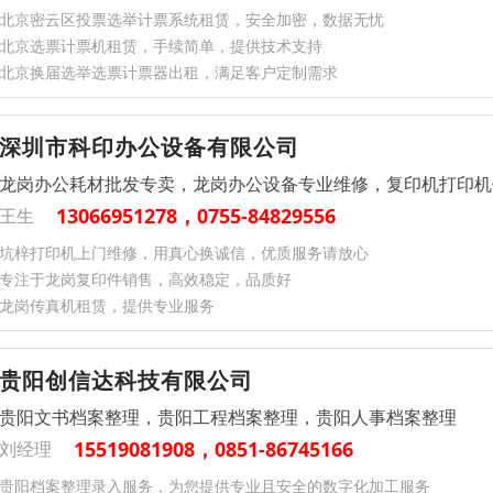
北京密云区投票选举计票系统租赁，安全加密，数据无忧​
北京选票计票机租赁，手续简单，提供技术支持
北京换届选举选票计票器出租，满足客户定制需求
深圳市科印办公设备有限公司
龙岗办公耗材批发专卖，龙岗办公设备专业维修，复印机打印机
13066951278，0755-84829556
王生
坑梓打印机上门维修，用真心换诚信，优质服务请放心
专注于龙岗复印件销售，高效稳定，品质好
龙岗传真机租赁，提供专业服务
贵阳创信达科技有限公司
贵阳文书档案整理，贵阳工程档案整理，贵阳人事档案整理
15519081908，0851-86745166
刘经理
贵阳档案整理录入服务，为您提供专业且安全的数字化加工服务