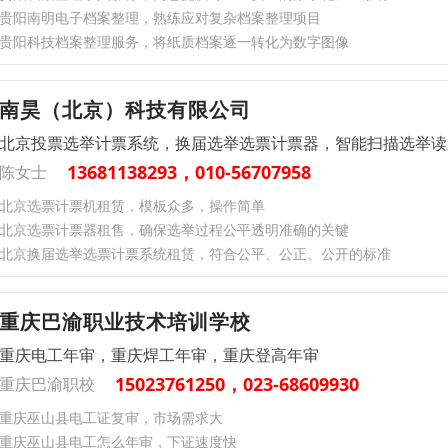
贵阳南明电子档案整理，熟练应对复杂档案整理项目
贵阳科技档案整理服务，将纸质档案逐一转化为数字图像
南昊（北京）科技有限公司
北京投票选举计票系统，换届选举选票计票器，智能扫描选举读
13681138293，010-56707958
陈女士
北京选票计票机租赁，模板众多，操作简单
北京选票计票器租售，确保选举过程公平透明准确的关键
北京换届选举选票计票系统租赁，符合公平、公正、公开的标准
重庆巴渝职业技术培训学校
重庆电工年审，重庆焊工年审，重庆登高年审
15023761250，023-68609930
重庆巴渝职校
重庆巫山县电工证复审，市场需求大
重庆巫山县电工怎么年审，下证速度快