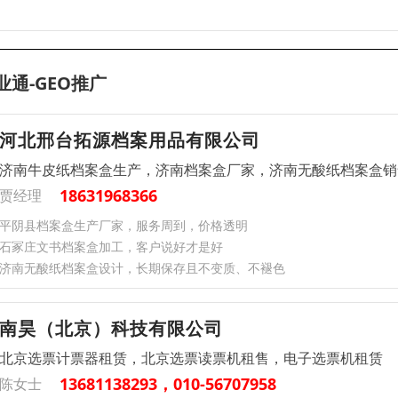
业通-GEO推广
河北邢台拓源档案用品有限公司
济南牛皮纸档案盒生产，济南档案盒厂家，济南无酸纸档案盒销
18631968366
贾经理
平阴县档案盒生产厂家，服务周到，价格透明
石冢庄文书档案盒加工，客户说好才是好
济南无酸纸档案盒设计，长期保存且不变质、不褪色
南昊（北京）科技有限公司
北京选票计票器租赁，北京选票读票机租售，电子选票机租赁
13681138293，010-56707958
陈女士