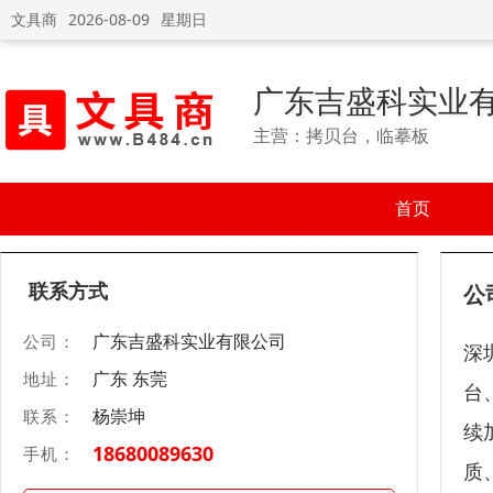
文具商
2026-08-09
星期日
广东吉盛科实业
主营：拷贝台，临摹板
首页
联系方式
公
广东吉盛科实业有限公司
公司：
深
广东 东莞
地址：
台
杨崇坤
联系：
续
18680089630
手机：
质