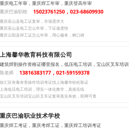
重庆电工年审，重庆焊工年审，重庆登高年审
15023761250，023-68609930
重庆巴渝职校
重庆巫山县电工证复审，市场需求大
重庆巫山县电工怎么年审，下证速度快
重庆云阳县焊工证怎么年审，用心服务，树口碑
上海馨华教育科技有限公司
建筑焊割操作资格证哪里报名，低压电工培训，宝山区叉车培训
13816383177，021-59159378
陈老师
徐汇区有毒有害操作培训考证找上海馨华轻松取证
上海低压电工培训，理实一体化教学，真操实练
宝山区叉车培训宝山区叉车证复审真实有效，联网可查
重庆巴渝职业技术学校
重庆焊工考证，重庆考焊工证，重庆焊工培训考证