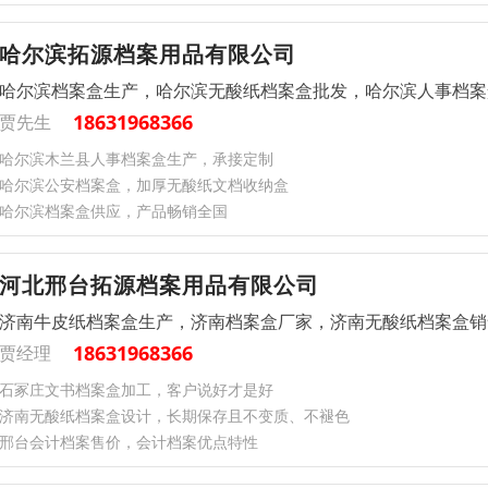
哈尔滨拓源档案用品有限公司
哈尔滨档案盒生产，哈尔滨无酸纸档案盒批发，哈尔滨人事档案
18631968366
贾先生
哈尔滨木兰县人事档案盒生产，承接定制
哈尔滨公安档案盒，加厚无酸纸文档收纳盒
哈尔滨档案盒供应，产品畅销全国
河北邢台拓源档案用品有限公司
济南牛皮纸档案盒生产，济南档案盒厂家，济南无酸纸档案盒销
18631968366
贾经理
石冢庄文书档案盒加工，客户说好才是好
济南无酸纸档案盒设计，长期保存且不变质、不褪色
邢台会计档案售价，会计档案优点特性