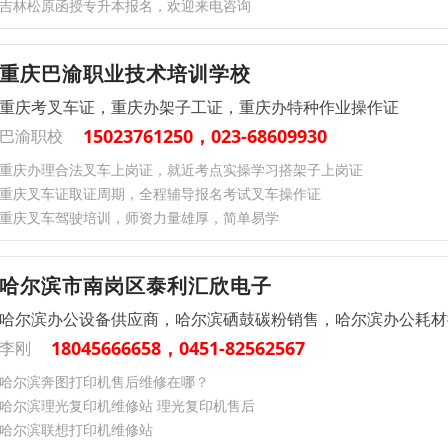
吉林松原函授专升本报名，欢迎来电咨询
重庆巴渝职业技术培训学校
重庆考叉车证，重庆办架子工证，重庆办特种作业操作证
15023761250，023-68609930
巴渝职校
重庆办理合法叉车上岗证，就近考点实操学习搭架子上岗证
重庆叉车证取证周期，全程辅导报名考试叉车操作证
重庆叉车驾驶培训，师资力量雄厚，简单易学
哈尔滨市南岗区泰利汇欣电子
哈尔滨办公设备供应商，哈尔滨硒鼓碳粉销售，哈尔滨办公耗材
18045666658，0451-82562567
李刚
哈尔滨奔图打印机售后维修在哪？
哈尔滨理光复印机维修站 理光复印机售后
哈尔滨联想打印机维修站