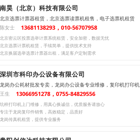
南昊（北京）科技有限公司
北京选票计票器租赁，北京选票读票机租售，电子选票机租赁
13681138293，010-56707958
陈女士
北京密云区投票选举计票系统租赁，安全加密，数据无忧​
北京选票计票机租赁，手续简单，提供技术支持
北京换届选举选票计票器出租，满足客户定制需求
深圳市科印办公设备有限公司
龙岗办公耗材批发专卖，龙岗办公设备专业维修，复印机打印机
13066951278，0755-84829556
王生
坑梓打印机上门维修，用真心换诚信，优质服务请放心
专注于龙岗复印件销售，高效稳定，品质好
龙岗传真机租赁，提供专业服务