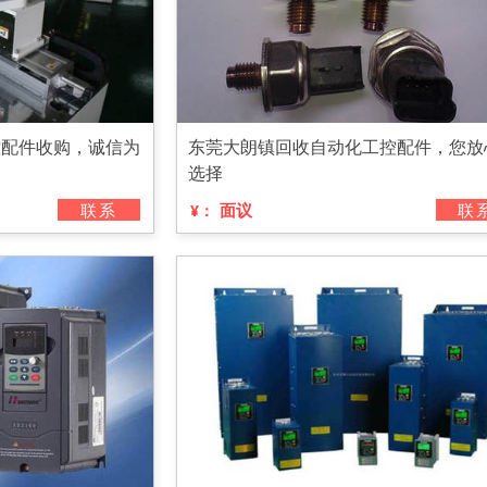
控配件收购，诚信为
东莞大朗镇回收自动化工控配件，您放
选择
联系
面议
联
¥：