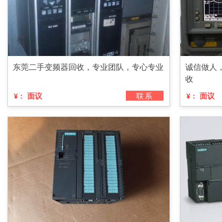
东莞二手变频器回收，专业团队，专心专业
诚信做人
收
面议
联系
面议
¥：
¥：