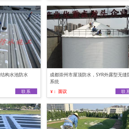
钢结构水池防水
成都崇州市屋顶防水，SYR外露型无缝
系统
联系
面议
联
¥：