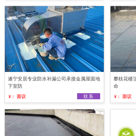
遂宁安居专业防水补漏公司承接金属屋面地
攀枝花楼
下室防
命
面议
联系
面议
¥：
¥：