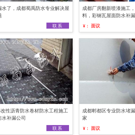
漏水了，成都蜀禹防水专业解决屋
成都厂房翻新喷漆施工，
题
料，彩钢瓦屋面防水补
联系
面议
¥：
BS改性沥青防水卷材防水工程施工
成都郫都区专业防水堵
防水补漏公司
家
联系
面议
¥：