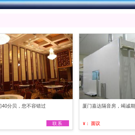
门40分贝，您不容错过
厦门嘉达隔音房，竭诚
联系
面议
¥：