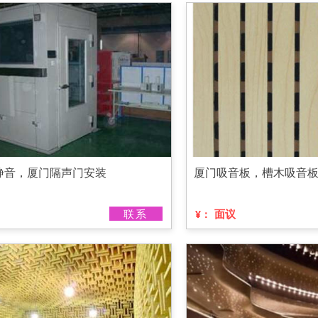
静音，厦门隔声门安装
厦门吸音板，槽木吸音
联系
面议
¥：