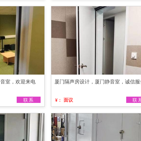
静音室，欢迎来电
厦门隔声房设计，厦门静音室，诚信服
联系
面议
联
¥：