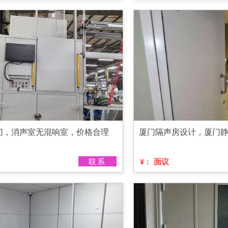
门，消声室无混响室，价格合理
厦门隔声房设计，厦门
联系
面议
¥：