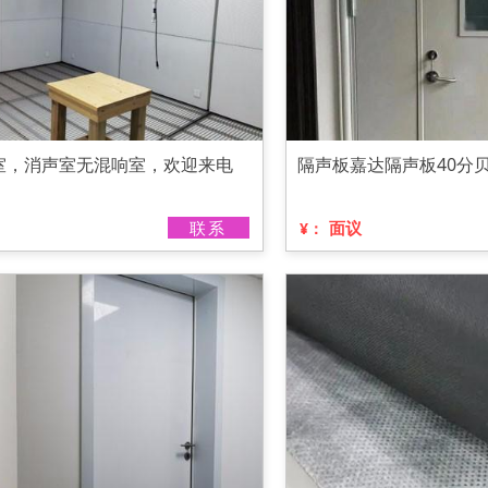
室，消声室无混响室，欢迎来电
隔声板嘉达隔声板40分
联系
面议
¥：