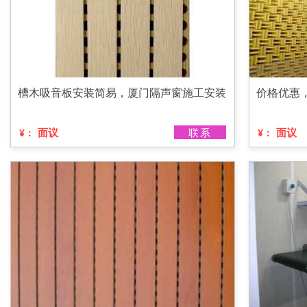
槽木吸音板安装简易，厦门隔声窗施工安装
价格优惠
面议
联系
面议
¥：
¥：