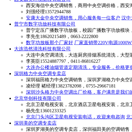
西安海信中央空调销售，商用中央空调价格，西安
刘强经理
13572944788
安康大金中央空调销售，用心服务每一位客户
汉中
普宁市数字功放科技有限公司
普宁定压广播数字功放板，校园广播数字功放模块
李先生
18620215489，0663-2222800
数字功放板那个厂家好
厂家直销带220V电源100
大连浩然清洗科技有限公司
大连中央空调清洗，大连厨房排烟系统清洗，大型
李英臣
15524887797，0411-86816227
大连办公楼油烟管道定期清洗，专业服务，价格更
深圳格力中央空调专卖店
深圳福田格力中央空调销售，深圳罗湖格力中央空
凌经理 褚经理
13823782098，0755-29667181
深圳沙头格力中央空调出厂价格，客户满意是我们
北京华创科技有限公司
北京卫星电视安装，北京酒店卫星电视安装，北京
杨先生
13601233325
北京门头沟区卫星电视安装电话，欢迎来电咨询
北
深圳美的空调专卖店
深圳罗湖美的空调专卖店，深圳福田美的空调销售