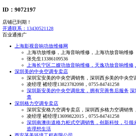
ID：9072197
店铺已到期！
开通联系：
13430521128
百业通推广
上海影视音响功放维修网
上海功放维修，上海音响维修，上海功放音响维修
张先生
13386109536
上海长宁区二嫂功放音响维修，天逸功放音响维修
深圳美的中央空调专卖店
深圳宝安美的中央空调销售，深圳西乡美的中央空
凌经理 褚经理
13823782098，0755-84741258
深圳新安美的中央空调批发，拥有完善售后服务
深
查
深圳格力空调专卖店
深圳宝安格力空调专卖店，深圳西乡格力空调销售
凌经理 褚经理
13699822015，0755-84741258
深圳南澳街道格力柜式空调销售，创新科技，引领
造理想生活
西安菡美环境工程有限公司