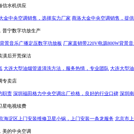
海信水机供应
大金中央空调销售，选择实力厂家
商洛大金中央空调销售，提供
，普宁数字功放生产
0W背景音乐广播定压数字功放板
厂家直销带220V电源800W背
装潢后开荒保洁
低
大连大型油烟管道清洗方法，服务热情，专业团队
大连大型油
调专卖店
的职责
深圳福田格力中央空调出厂价格，良好的行业口碑
深圳南
卫星电视续费
京海淀区上门安装维修卫星小锅，上门安装一条龙服务
北京市上
，美的中央空调