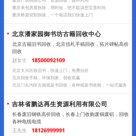
重庆厂房拆除公司，资源回收，循环利用
重庆承包房屋拆除，用时短，绝不耽误您宝贵时间
重庆桥梁切割拆除，一个电话我们快速上门
北京潘家园御书坊古籍回收中心
北京古籍旧书回收，北京信札手稿回收，拓片碑帖高价
回收
18500092109
赵女士
北京大兴区收旧书，快速上门，免费估价
北京回收手稿，环保到家、创收双赢
北京门头沟区古籍线装书回收，各种线装书收购，一站式服务
吉林省鹏达再生资源利用有限公司
长春废旧钢铁高价回收，长春上门收购废铜废铝，回收
各种电线电缆
18126999991
王先生