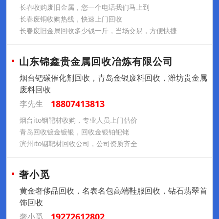
长春收购废旧金属，您一个电话我们马上到
长春废铜收购热线，快速上门回收
长春废旧金属回收多少钱一斤，当场交易，方便快捷
山东锦鑫贵金属回收冶炼有限公司
烟台钯碳催化剂回收，青岛金银废料回收，潍坊贵金属
废料回收
18807413813
李先生
烟台ito铟靶材收购，专业人员上门估价
青岛回收镀金镀银，回收金银铂钯铑
滨州ito铟靶材回收公司，公司资质齐全
奢小觅
黄金奢侈品回收，名表名包高端鞋服回收，钻石翡翠首
饰回收
19272612802
奢小觅