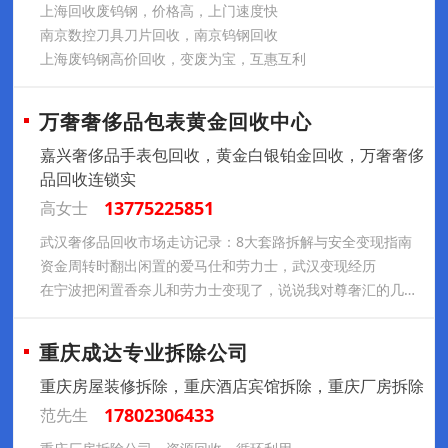
上海回收废钨钢，价格高，上门速度快
南京数控刀具刀片回收，南京钨钢回收
上海废钨钢高价回收，变废为宝，互惠互利
万奢奢侈品包表黄金回收中心
嘉兴奢侈品手表包回收，黄金白银铂金回收，万奢奢侈
品回收连锁实
13775225851
高女士
武汉奢侈品回收市场走访记录：8大套路拆解与安全变现指南
资金周转时翻出闲置的爱马仕和劳力士，武汉变现经历
在宁波把闲置香奈儿和劳力士变现了，说说我对尊奢汇的几点实在体会，打算出手的可以参考
重庆成达专业拆除公司
重庆房屋装修拆除，重庆酒店宾馆拆除，重庆厂房拆除
17802306433
范先生