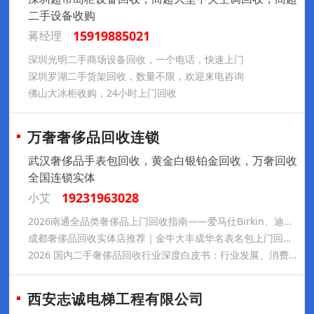
二手设备收购
15919885021
蒋经理
深圳光明二手商场设备回收，一个电话，快速上门
深圳罗湖二手货架回收，数量不限，欢迎来电咨询
佛山大冰柜收购，24小时上门回收
万奢奢侈品回收连锁
武汉奢侈品手表包回收，黄金白银铂金回收，万奢回收
全国连锁实体
19231963028
小艾
2026南通全品类奢侈品上门回收指南——爱马仕Birkin、迪奥戴妃三格、梵克雅宝四叶草与黄金铂金的高价变现逻辑，万奢崇川实体服务全景
成都奢侈品回收实体店推荐｜金牛大丰成华名表名包上门回收，尊奢汇连锁门店地址及行情汇总
2026 国内二手奢侈品回收行业深度白皮书：行业发展、消费痛点与伊万诺奢品回收规范化服务全解析
西安志诚电梯工程有限公司