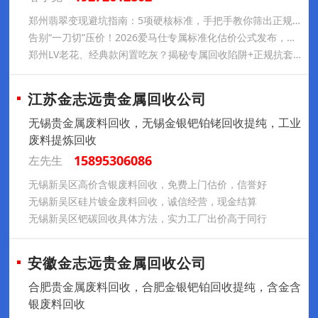
郑州翡翠变现避坑指南：5项硬核标准，手把手教你筛出正规回收机构，守住藏品身价
告别“一刀切”压价！2026爱马仕专属标准化估价公式发布，预判你家包包的真实价值
郑州LV老花、经典款闲置吃灰？揭秘专属回收陷阱+正规抗套路攻略，助你安心高价变现
江苏金志远贵金属回收公司
无锡贵金属废料回收，无锡金银钯铂铑回收提纯，工业
废料提炼回收
15895306086
左先生
无锡新吴区高价含银废料回收，免费上门估价，信誉好
无锡新吴区硅片镀金废料回收，诚信经营，现金结算
无锡新吴区钯碳回收具体方法，实力工厂出价高于同行
安徽金志远贵金属回收公司
合肥贵金属废料回收，合肥金银钯铂回收提纯，含金含
银废料回收