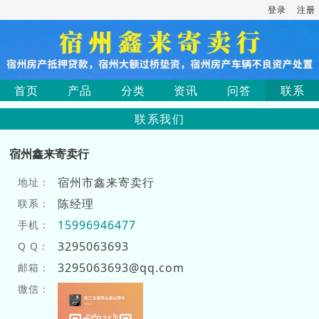
登录
注册
首页
产品
分类
资讯
问答
联系
联系我们
宿州鑫来寄卖行
宿州市鑫来寄卖行
地址：
陈经理
联系：
15996946477
手机：
3295063693
Q Q：
3295063693@qq.com
邮箱：
微信：