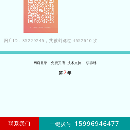
网店ID：35229246，共被浏览过 4652610 次
网店登录
免费开店
技
术
支
持
：
李春琳
2
第
年
15996946477
联系我们
一键拨号