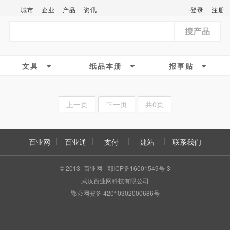
城市
企业
产品
资讯
登录
注册
搜产品
文具
纸品本册
报事贴
上一页
下一页
共0页
百业网
百业通
支付
建站
联系我们
© 2013 -百业网- 鄂ICP备16001549号-3
武汉百业网科技有限公司
鄂公网安备 42010302000686号