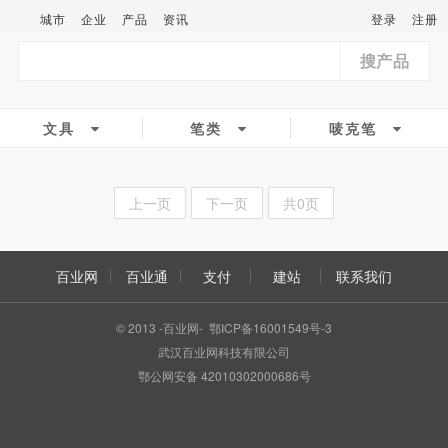
城市
企业
产品
资讯
登录
注册
搜产品
文具
笔类
唛克笔
上一页
下一页
共0页
百业网
百业通
支付
建站
联系我们
© 2013 -百业网- 鄂ICP备16001549号-3
武汉百业网科技有限公司
鄂公网安备 42010302000686号