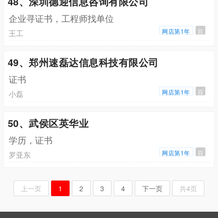
48、深圳德迎信息咨询有限公司
企业寻证书，工程师找单位
网店第1年
百
王工
49、郑州速磊达信息科技有限公司
证书
网店第1年
百
小磊
50、武侯区英华业
学历，证书
网店第1年
百
罗亚东
上一页
1
2
3
4
下一页
共4页