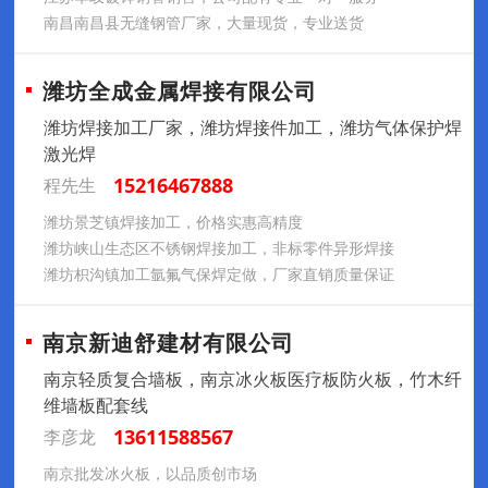
南昌南昌县无缝钢管厂家，大量现货，专业送货
潍坊全成金属焊接有限公司
潍坊焊接加工厂家，潍坊焊接件加工，潍坊气体保护焊
激光焊
15216467888
程先生
潍坊景芝镇焊接加工，价格实惠高精度
潍坊峡山生态区不锈钢焊接加工，非标零件异形焊接
潍坊枳沟镇加工氩氟气保焊定做，厂家直销质量保证
南京新迪舒建材有限公司
南京轻质复合墙板，南京冰火板医疗板防火板，竹木纤
维墙板配套线
13611588567
李彦龙
南京批发冰火板，以品质创市场