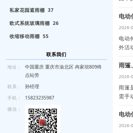
私家花园遮雨棚 37
电动
欧式系统玻璃雨棚 26
2026-
收缩移动雨棚 55
电动
外活
联系我们
雨篷
中国重庆 重庆市渝北区 冉家坝809终
地址：
点站旁
2026-
孙经理
联系：
雨篷
需手
158 2 3 235 9 87
手机：
微信：
电动
2026-