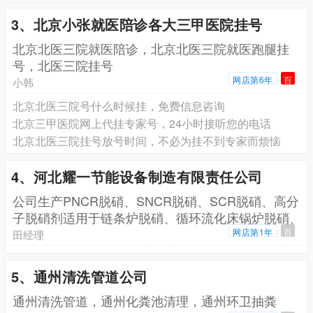
3、北京小张就医陪诊各大三甲医院挂号
北京北医三院就医陪诊，北京北医三院就医跑腿挂
号，北医三院挂号
网店第6年
百
小韩
北京北医三院号什么时候挂，免费信息咨询
北京三甲医院网上代挂专家号，24小时接听您的电话
北京北医三院挂号放号时间，不必为挂不到专家而烦恼
4、河北耀一节能设备制造有限责任公司
公司生产PNCR脱硝、SNCR脱硝、SCR脱硝、高分
子脱硝剂适用于链条炉脱硝、循环流化床锅炉脱硝、
生
网店第1年
百
田经理
5、通州清洗管道公司
通州清洗管道，通州化粪池清理，通州环卫抽粪