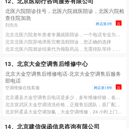
12、北京医助行咨询服务有限公司
北医六院陪诊挂号，北医六院就医陪诊，北医六院检
查住院加急
网店第3年
百
刘先生
北京北医六院老年患者专属就医陪诊，一个电话专业为您服务
北京北医六院异地求医完整流程陪诊，您正确的选择
北京北医六院就诊结束代为领取药品，无需排队等待，轻松就诊
13、北京大金空调售后维修中心
北京大金空调售后维修电话-北京大金空调售后服务
部电话
空调维修在线客服
网店第18年
百
北京通县大金空调售后电话是多少，多年维修经验，各类空调问题轻松搞定
北京宣武区大金空调清洗价格，正规售后团队，原厂配件质量有保障
北京怀柔县大金空调加氟，大金空调维修，24 小时上门服务
14、北京建信保函信息咨询有限公司