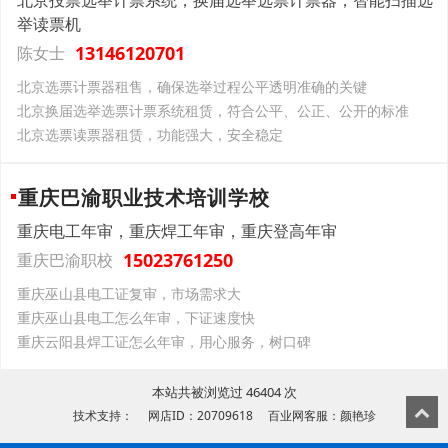
北京投票选举计票系统，换届选举选票计票器，智能扫描选
举读票机
13146120701
陈女士
北京选票计票器租售，确保选举过程公平透明准确的关键
北京换届选举选票计票系统租赁，符合公平、公正、公开的标准
北京选票读票器租赁，功能强大，安全稳定
重庆巴渝职业技术培训学校
重庆电工年审，重庆焊工年审，重庆登高年审
15023761250
重庆巴渝职校
重庆巫山县电工证复审，市场需求大
重庆巫山县电工怎么年审，下证速度快
重庆云阳县焊工证怎么年审，用心服务，树口碑
本站共被浏览过 46404 次
技术支持： 网店ID：20709618 百业网客服：颜艳珍