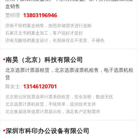
盒销售
13803196946
贾经理
济南干部档案盒销售，按照存储需求进行选购
石冢庄文书档案盒加工，客户说好才是好
济南无酸纸档案盒设计，长期保存且不变质、不褪色
南昊（北京）科技有限公司
北京选票计票器租赁，北京选票读票机租售，电子选票机租
赁
13146120701
陈女士
北京密云区投票选举计票系统租赁，安全加密，数据无忧​
北京选票计票机租赁，手续简单，提供技术支持
北京换届选举选票计票器出租，满足客户定制需求
深圳市科印办公设备有限公司