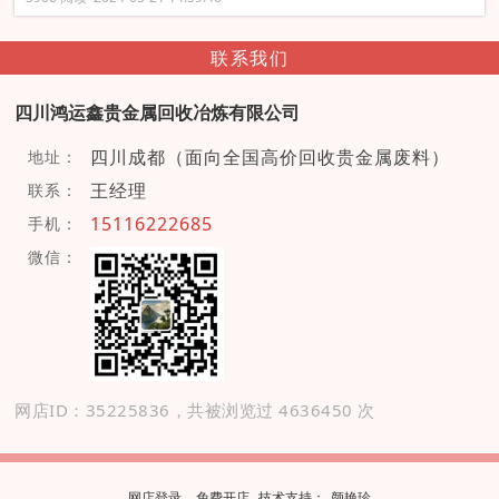
联系我们
四川鸿运鑫贵金属回收冶炼有限公司
四川成都（面向全国高价回收贵金属废料）
地址：
王经理
联系：
15116222685
手机：
微信：
网店ID：35225836，共被浏览过 4636450 次
网店登录
免费开店
技
术
支
持
：
颜艳珍