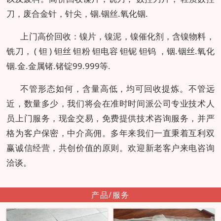
刀，废合金针，针尖，铟.铟丝.氧化铟.
上门高价回收：镍片，镍泥，镍催化剂，含镍物料，
铣刀， ( 钽 ) 钽丝 钽粉 钽电容 钽铌 钽钨 ，铟.铟丝.氧化
铟.金.金属锗.锗锭99.999等.
不管形态如何，含量高低，均可回收提炼。不管远
近，数量多少，我们将会在准时时间派公司专业技术人
员上门服务，现金交易，免费提供技术咨询服务，并严
格为客户保密，中介高佣。多年来我们一直秉着互利双
赢诚信经营，共创价值的原则。欢迎新老客户来电咨询
洽谈。
产品/服务