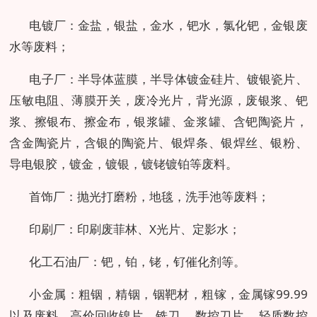
电镀厂：金盐，银盐，金水，钯水，氯化钯，金银废
水等废料；
电子厂：半导体蓝膜，半导体镀金硅片、镀银瓷片、
压敏电阻、薄膜开关，废冷光片，背光源，废银浆、钯
浆、擦银布、擦金布，银浆罐、金浆罐、含钯陶瓷片，
含金陶瓷片，含银的陶瓷片、银焊条、银焊丝、银粉、
导电银胶，镀金，镀银，镀铑镀铂等废料。
首饰厂：抛光打磨粉，地毯，洗手池等废料；
印刷厂：印刷废菲林、X光片、定影水；
化工石油厂：钯，铂，铑，钌催化剂等。
小金属：粗铟，精铟，铟靶材，粗镓，金属镓99.99
以及废料。高价回收镍片，铣刀， 数控刀片， 轻质数控