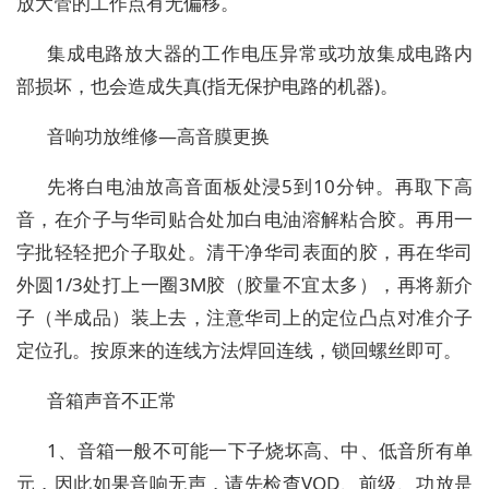
放大管的工作点有无偏移。
集成电路放大器的工作电压异常或功放集成电路内
部损坏，也会造成失真(指无保护电路的机器)。
音响功放维修—高音膜更换
先将白电油放高音面板处浸5到10分钟。再取下高
音，在介子与华司贴合处加白电油溶解粘合胶。再用一
字批轻轻把介子取处。清干净华司表面的胶，再在华司
外圆1/3处打上一圈3M胶（胶量不宜太多），再将新介
子（半成品）装上去，注意华司上的定位凸点对准介子
定位孔。按原来的连线方法焊回连线，锁回螺丝即可。
音箱声音不正常
1、音箱一般不可能一下子烧坏高、中、低音所有单
元，因此如果音响无声，请先检查VOD、前级、功放是