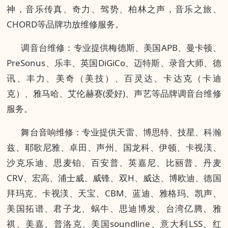
神，音乐传真、奇力、驾势、柏林之声，音乐之旅、
CHORD等品牌功放维修服务。
调音台维修：专业提供梅德斯、美国APB、曼卡顿、
PreSonus、乐丰、英国DiGiCo、迈特斯、录音大师、德
讯、丰力、美奇（美技）、百灵达、卡达克（卡迪
克）、雅马哈、艾伦赫赛(爱好)、声艺等品牌调音台维修
服务。
舞台音响维修：专业提供天雷、博思特、技星、科瀚
兹、耶歌尼雅、卓田、声州、国龙科、伊顿、卡视渼、
沙克乐迪、思麦铂、百安普、英嘉尼、比丽普、丹麦
CRV、宏高、浦士威、威锋、双H、威达、博欧迪、德国
拜玛克、卡视渼、天宝、CBM、蓝迪、雅格玛、凯声、
美国拓谱、君子龙、蜗牛、思迪博发、台湾亿腾、雅
祺、美嘉、普洛克、美国soundline、意大利LSS、红