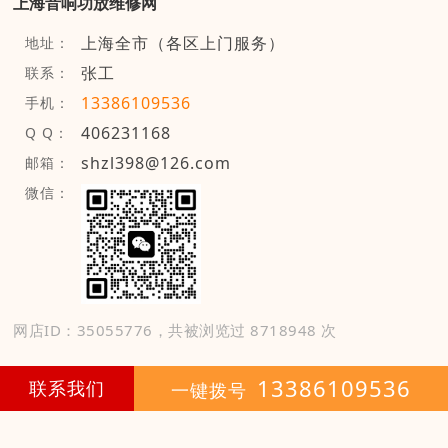
上海音响功放维修网
上海全市（各区上门服务）
地址：
张工
联系：
13386109536
手机：
406231168
Q Q：
shzl398@126.com
邮箱：
微信：
网店ID：35055776，共被浏览过 8718948 次
13386109536
联系我们
一键拨号
网店登录
免费开店
技
术
支
持
：
颜艳珍
8
第
年